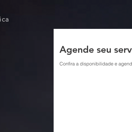
ica
Agende seu serv
Confira a disponibilidade e agend